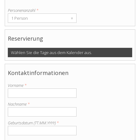
Personenanzahl
*
1 Person
▾
Reservierung
Wählen Sie die Tage aus dem Kalender aus.
Kontaktinformationen
Vorname
*
Nachname
*
Geburtsdatum (TT.MM.YYYY)
*