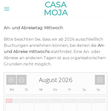
CASA
Skip
to
MOJA
content
An- und Abreisetag: Mittwoch
Bitte beachten Sie, dass wir ab 2026 ausschließlich
Buchungen annehmen können, bei denen die
An-
und Abreise mittwochs
stattfindet. Eine An- oder
Abreise an anderen Tagen ist aus organisatorischen
Gründen nicht möglich.
August 2026
Mo
Di
Mi
Do
Fr
Sa
So
27
28
29
30
31
01
02